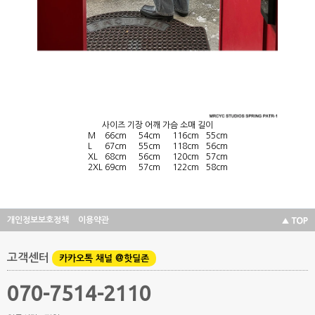
사이즈 기장 어깨 가슴 소매 길이
M
66cm
54cm
116cm
55cm
L
67cm
55cm
118cm
56cm
XL
68cm
56cm
120cm
57cm
2XL
69cm
57cm
122cm
58cm
개인정보보호정책
이용약관
고객센터
카카오톡 채널 @핫딜존
070-7514-2110