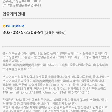
업무시간 : 평일 09:30 ~ 18:00
(토요일,공휴일은 휴무 입니다.)
입금계좌안내
302-0875-2308-91
(예금주 : 박종석)
본 사이트는 중국에서 판매, 배송, 운영 등이 이루어지는 한국어 사용자를 위한 해외 직
구 쇼핑몰로써, 모든 관리 및 운영은 중국 웨이하이 시 에서 제공되고 중국 현지의 법률에
따라 운영됩니다.
상호명 : 威海热卖圈贸易有限公司 | 대표자 : 王燕桃 | 중국 사업장 주소 : 山东省威海
市环翠区国泰路107-1
본 사이트는 원활한 상담과 결제를 돕기위해 국내사업자 정보를 제공하며, 국내사업자는
본 사이트의 운영 주체인 威海热卖圈贸易有限公司의 고객센터 업무를 대행합니다.
상호명 : 미상은무역 | 사업자등록번호 : 418-08-51521 | 통신판매업신고번호 : 2020-
전주덕진-0858 | 대표자 : 박종석 | 국내 사업장 주소 : 전라북도 전주시 덕진구 소리로
179 | e-mail : jongsuk1210@hotmail.com | Tel : 070-7514-2110
핫딜존은 관세법등 관련규정을 준수하고, 불법물건을 취급하지 않으며, 분할배송 및 가
격허위신고 등 고객의 불법사항 요청에는 협조하지 않습니다.
또한 자가사용 목적을 제외한 판매용 및 사업용도 등으로 구입한 상품은 사업자 명의로
배송신청을 하셔야 하며, 허위신고로 인해 발생하는 불이익에는 책임지지 않습니다.