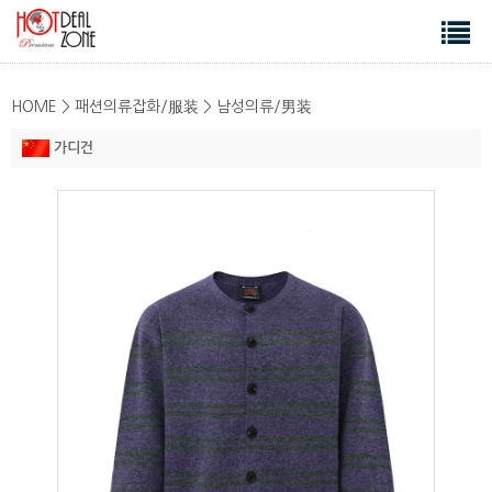
HOME > 패션의류잡화/服装 > 남성의류/男装
가디건