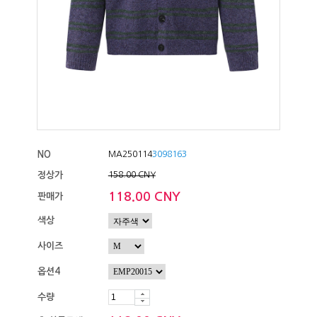
NO
MA250114
3098163
정상가
158.00 CNY
118.00 CNY
판매가
색상
사이즈
옵션4
수량