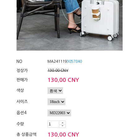
NO
MA241119
3057840
정상가
130.00 CNY
130.00 CNY
판매가
색상
사이즈
옵션4
수량
130.00 CNY
총 상품금액